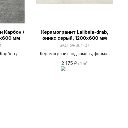
 Карбон /
Керамогранит Lalibela-drab,
0х600 мм
оникс серый, 1200х600 мм
3
SKU:
GRS04-07
Карбон /
Керамогранит под камень, формат
х600 мм
1200×600 мм. Поверхность —
2 175
₽
/
1 m²
матовая. Класс износостойкости PEI
IV. Коэффициент скольжения R10.
Применяется для пола, стен, фасада и
улицы. Эстетика природного камня в
современном исполнении. Прямые
поставки от завода «Грани Таганая».
На складе стабильно в наличии свыше
100 000 м² керамогранита — отгрузка
из наличия за 2 часа. Работаем по
всему ЮФО и Республике Крым, 98,7
% отгрузок выполняем точно в срок.