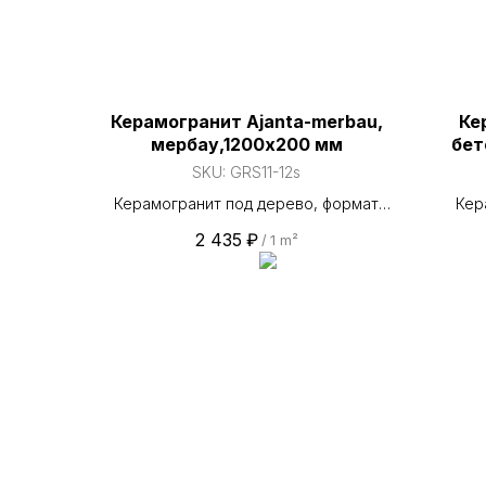
Керамогранит Ajanta-merbau,
Ке
мербау,1200х200 мм
бет
SKU:
GRS11-12s
Керамогранит под дерево, формат
Кер
1200×200 мм. Передаёт эстетику
1
2 435
₽
/
1 m²
древесины при износостойкости
мат
керамогранита. Поверхность —
Ко
матовая. Класс износостойкости PEI
Испол
IV. Коэффициент скольжения R10.
и ул
Применяется для пола, стен, фасада и
индус
улицы. Прямые поставки от завода
поста
«Грани Таганая». На складе стабильно
На ск
в наличии свыше 100 000 м²
100 0
керамогранита — отгрузка из наличия
из н
за 2 часа. Работаем по всему ЮФО и
всему
Республике Крым, 98,7 % отгрузок
% отг