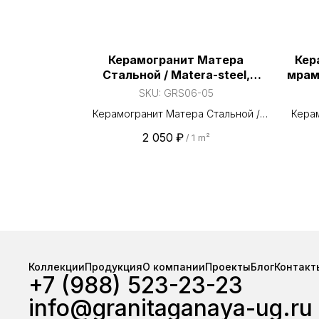
выполняем точно в срок.
Керамогранит Матера
Кер
Стальной / Matera-steel,
мрам
600х600 мм
SKU:
GRS06-05
Керамогранит Матера Стальной /
Керам
Matera-steel, 600х600 мм
2 050
₽
/
1 m²
износ
сколь
ст
при
исп
заво
стаб
м² 
наличи
Коллекции
Продукция
О компании
Проекты
Блог
Контакт
+7 (988) 523-23-23
ЮФО
отгр
info@granitaganaya-ug.ru