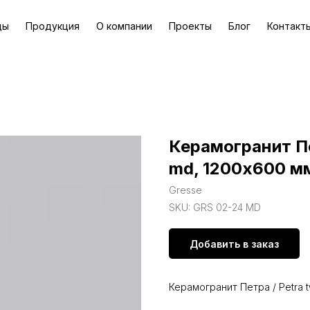
ды
Продукция
О компании
Проекты
Блог
Контакт
Керамогранит Пет
md, 1200х600 м
Gresse
SKU:
GRS 02-24 MD
Добавить в заказ
Керамогранит Петра / Petra t