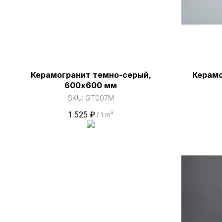
Керамогранит темно-серый,
Керамо
600х600 мм
SKU:
GT007M
1 525
₽
/
1 m²