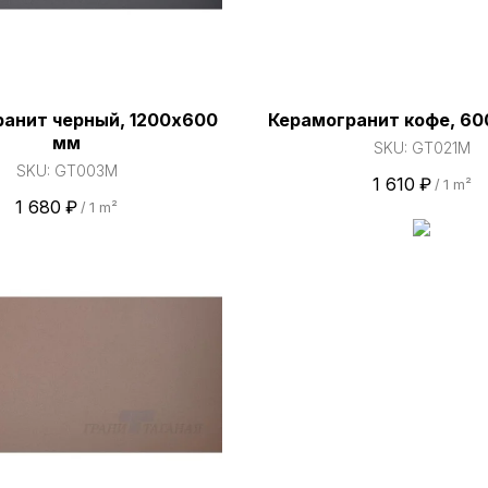
анит черный, 1200х600
Керамогранит кофе, 6
мм
SKU:
GT021M
SKU:
GT003M
1 610
₽
/
1 m²
1 680
₽
/
1 m²