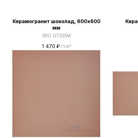
Керамогранит шоколад, 600х600
Кера
мм
SKU:
GT025M
1 470
₽
/
1 m²