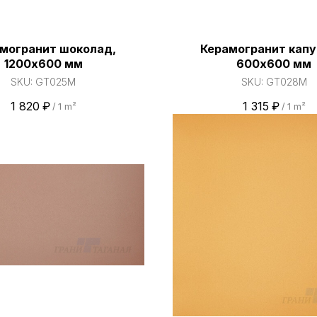
могранит шоколад,
Керамогранит капу
1200х600 мм
600х600 мм
SKU:
GT025M
SKU:
GT028M
1 820
₽
1 315
₽
/
1 m²
/
1 m²