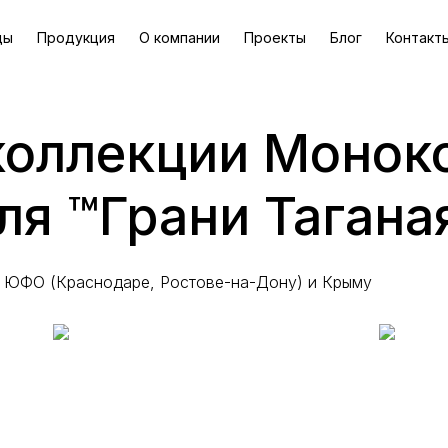
ды
Продукция
О компании
Проекты
Блог
Контакт
коллекции Монок
ля ™Грани Тагана
в ЮФО (Краснодаре, Ростове-на-Дону) и Крыму