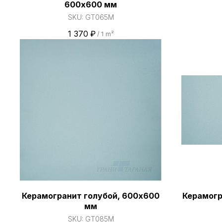
600х600 мм
SKU:
GT065M
1 370
₽
/
1 m²
Керамогранит голубой, 600х600
Керамогр
мм
SKU:
GT085M