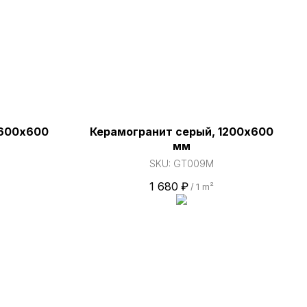
 600х600
Керамогранит серый, 1200х600
мм
SKU:
GT009M
1 680
₽
/
1 m²