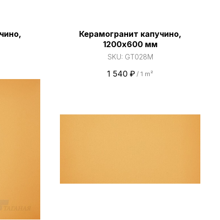
чино,
Керамогранит капучино,
1200х600 мм
SKU:
GT028M
1 540
₽
/
1 m²