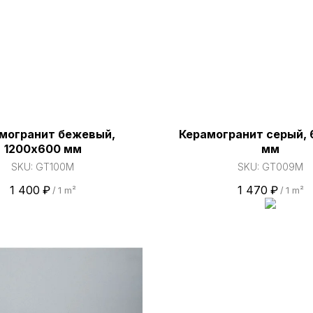
могранит бежевый,
Керамогранит серый,
1200х600 мм
мм
SKU:
GT100M
SKU:
GT009M
1 400
₽
1 470
₽
/
1 m²
/
1 m²