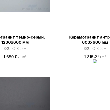
гранит темно-серый,
Керамогранит антр
1200х600 мм
600х600 мм
SKU:
GT007M
SKU:
GT005M
1 680
₽
1 315
₽
/
1 m²
/
1 m²