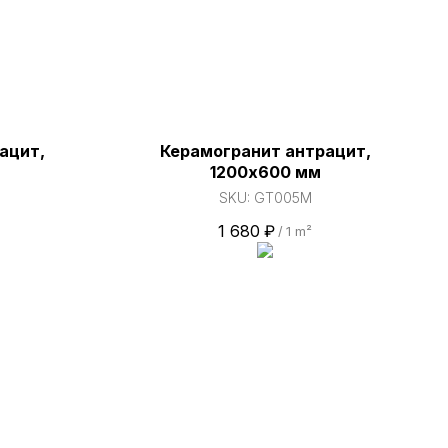
ацит,
Керамогранит антрацит,
1200х600 мм
SKU:
GT005M
1 680
₽
/
1 m²