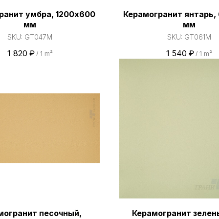
ранит умбра, 1200х600
Керамогранит янтарь,
мм
мм
SKU:
GT047M
SKU:
GT061M
1 820
₽
1 540
₽
/
1 m²
/
1 m²
могранит песочный,
Керамогранит зелены