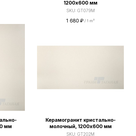
1200х600 мм
SKU:
GT079M
1 680
₽
/
1 m²
ально-
Керамогранит кристально-
0 мм
молочный, 1200х600 мм
SKU:
GT202M