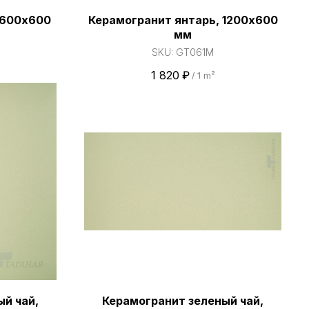
 600х600
Керамогранит янтарь, 1200х600
мм
SKU:
GT061M
1 820
₽
/
1 m²
й чай,
Керамогранит зеленый чай,