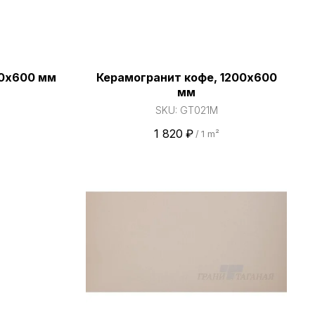
00х600 мм
Керамогранит кофе, 1200х600
мм
SKU:
GT021M
1 820
₽
/
1 m²