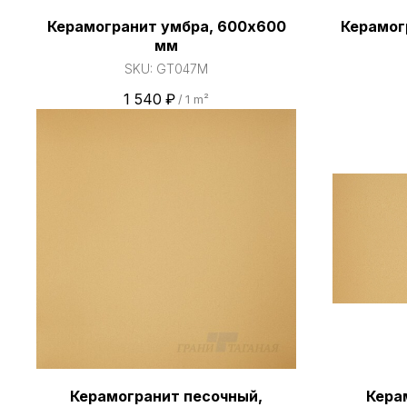
Керамогранит умбра, 600х600
Керамог
мм
SKU:
GT047M
1 540
₽
/
1 m²
Керамогранит песочный,
Кера