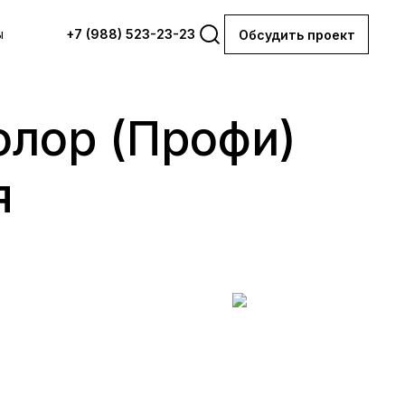
ы
+7 (988) 523-23-23
Обсудить проект
олор (Профи)
я