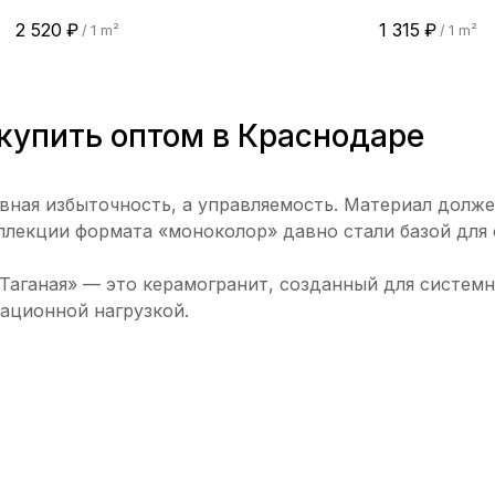
2 520
₽
1 315
₽
/
1 m²
/
1 m²
купить оптом в Краснодаре
ная избыточность, а управляемость. Материал долже
ллекции формата «моноколор» давно стали базой для
Таганая» — это керамогранит, созданный для системн
тационной нагрузкой.