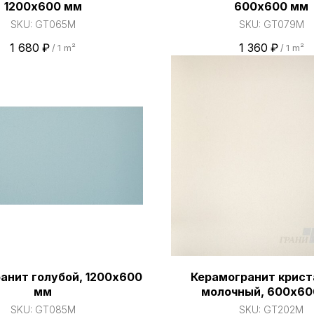
1200х600 мм
600х600 мм
SKU:
GT065M
SKU:
GT079M
1 680
₽
1 360
₽
/
1 m²
/
1 m²
анит голубой, 1200х600
Керамогранит крист
мм
молочный, 600х60
SKU:
GT085M
SKU:
GT202M