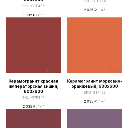
SKU:
GTF446
SKU:
GTF495
2 035
₽
/
1 m²
1 882
₽
/
1 m²
Керамогранит красная
Керамогранит морковно-
императорская вишня,
оранжевый, 600х600
600х600
SKU:
GTF453
SKU:
GTF445
2 035
₽
/
1 m²
2 035
₽
/
1 m²