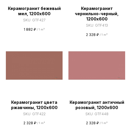
Керамогранит бежевый
Керамогранит
мел, 1200х600
чернильно-черный,
1200х600
SKU:
GTF427
SKU:
GTF413
1 882
₽
/
1 m²
2 328
₽
/
1 m²
Керамогранит цвета
Керамогранит античный
ржавчины, 1200х600
розовый, 1200х600
SKU:
GTF422
SKU:
GTF448
2 328
₽
2 328
₽
/
1 m²
/
1 m²