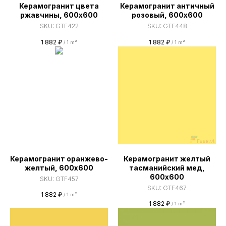
Керамогранит цвета
Керамогранит античный
ржавчины, 600х600
розовый, 600х600
SKU:
GTF422
SKU:
GTF448
1 882
₽
1 882
₽
/
1 m²
/
1 m²
Керамогранит оранжево-
Керамогранит желтый
желтый, 600х600
тасманийский мед,
600х600
SKU:
GTF457
SKU:
GTF467
1 882
₽
/
1 m²
1 882
₽
/
1 m²