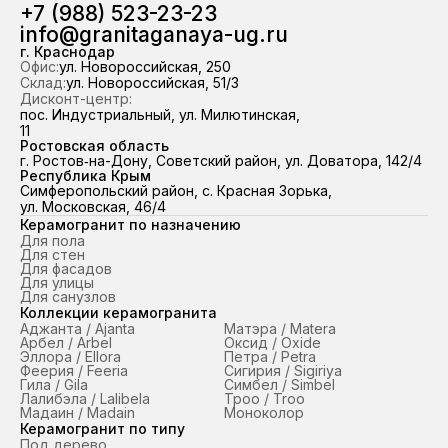
+7 (988) 523-23-23
info@granitaganaya-ug.ru
г. Краснодар
Офис:
ул. Новороссийская, 250
Склад:
ул. Новороссийская, 51/3
Дисконт-центр:
пос. Индустриальный, ул. Милютинская,
11
Ростовская область
г. Ростов‑на-Дону, Советский район, ул. Доватора, 142/4
Республика Крым
Симферопольский район, с. Красная Зорька,
ул. Московская, 46/4
Керамогранит по назначению
Для пола
Для стен
Для фасадов
Для улицы
Для санузлов
Коллекции керамогранита
Аджанта / Ajanta
Матэра / Matera
Арбел / Arbel
Оксид / Oxide
Эллора / Ellora
Петра / Petra
Феерия / Feeria
Сигирия / Sigiriya
Гила / Gila
Симбел / Simbel
Лалибэла / Lalibela
Троо / Troo
Мадаин / Madain
Моноколор
Керамогранит по типу
Под дерево