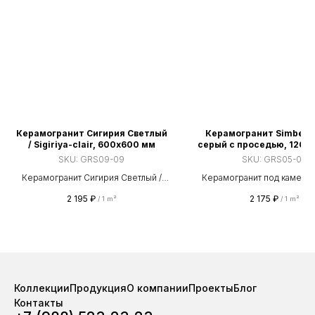
Керамогранит Сигирия Светлый
Керамогранит Simbel-gr
/ Sigiriya-clair, 600х600 мм
серый с проседью, 1200
SKU:
GRS09-09
SKU:
GRS05-05
Керамогранит Сигирия Светлый /
Керамогранит под камень,
Sigiriya-clair, 600х600 мм
1200×600 мм. Поверхно
2 195
₽
2 175
₽
/
1 m²
/
1 m²
матовая. Износостойкости 
Коэффициент скольжения
Подходит для пола, стен, ф
улицы. Эстетика природного
современном исполнении.
поставки от завода «Грани Т
На складе стабильно в н
Коллекции
Продукция
О компании
Проекты
Блог
свыше 100 000 м² керамог
Контакты
отгрузка из наличия за 2 