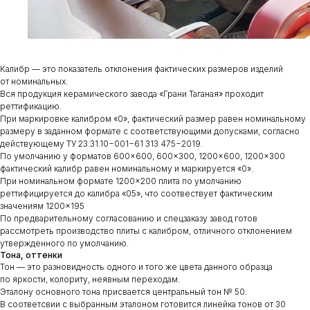
Калибр — это показатель отклонения фактических размеров изделий
от номинальных.
Вся продукция керамического завода «Грани Таганая» проходит
реттификацию.
При маркировке калибром «0», фактический размер равен номинальному
размеру в заданном формате с соответствующими допусками, согласно
действующему ТУ 23.31.10−001−61 313 475−2019.
По умолчанию у форматов 600×600, 600×300, 1200×600, 1200×300
фактический калибр равен номинальному и маркируется «0».
При номинальном формате 1200×200 плита по умолчанию
реттифицируется до калибра «05», что соотвествует фактическим
значениям 1200×195
По предварительному согласованию и спецзаказу завод готов
рассмотреть производство плиты с калибром, отличного отклонением
утвержденного по умолчанию.
Тона, оттенки
Тон — это разновидность одного и того же цвета данного образца
по яркости, колориту, неявным переходам.
Эталону основного тона присвается центральный тон № 50.
В соответсвии с выбранным эталоном готовится линейка тонов от 30