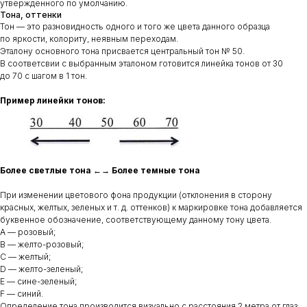
утвержденного по умолчанию.
Тона, оттенки
Тон — это разновидность одного и того же цвета данного образца
по яркости, колориту, неявным переходам.
Эталону основного тона присвается центральный тон № 50.
В соответсвии с выбранным эталоном готовится линейка тонов от 30
до 70 с шагом в 1 тон.
Пример линейки тонов:
Более светлые тона ←→ Более темные тона
При изменении цветового фона продукции (отклонения в сторону
красных, желтых, зеленых и т. д. оттенков) к маркировке тона добавляется
буквенное обозначение, соответствующему данному тону цвета.
A — розовый;
B — желто-розовый;
С — желтый;
D — желто-зеленый;
E — сине-зеленый;
F — синий.
Определение тона производится визуально с расстояния 2 метра от глаз