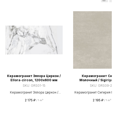
Керамогранит Эллора Циркон /
Керамогранит Сиги
Ellora-zircon, 1200х600 мм
Молочный / Sigiriya-d
600х600 мм
SKU:
GRS01-15
SKU:
GRS09-29
Керамогранит Эллора Циркон /
Керамогранит Сигирия Мол
Ellora-zircon, 1200х600 мм
Sigiriya-dairy, 600х60
2 175
₽
2 195
₽
/
1 m²
/
1 m²