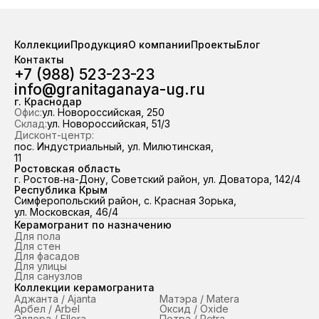
Коллекции
Продукция
О компании
Проекты
Блог
Контакты
+7 (988) 523-23-23
info@granitaganaya-ug.ru
г. Краснодар
Офис:
ул. Новороссийская, 250
Склад:
ул. Новороссийская, 51/3
Дисконт-центр:
пос. Индустриальный, ул. Милютинская,
11
Ростовская область
г. Ростов‑на-Дону, Советский район, ул. Доватора, 142/4
Республика Крым
Симферопольский район, с. Красная Зорька,
ул. Московская, 46/4
Керамогранит по назначению
Для пола
Для стен
Для фасадов
Для улицы
Для санузлов
Коллекции керамогранита
Аджанта / Ajanta
Матэра / Matera
Арбел / Arbel
Оксид / Oxide
Эллора / Ellora
Петра / Petra