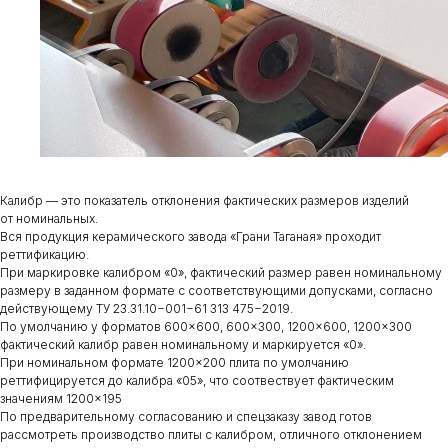
Калибр — это показатель отклонения фактических размеров изделий
от номинальных.
Вся продукция керамического завода «Грани Таганая» проходит
реттификацию.
При маркировке калибром «0», фактический размер равен номинальному
размеру в заданном формате с соответствующими допусками, согласно
действующему ТУ 23.31.10−001−61 313 475−2019.
По умолчанию у форматов 600×600, 600×300, 1200×600, 1200×300
фактический калибр равен номинальному и маркируется «0».
При номинальном формате 1200×200 плита по умолчанию
реттифицируется до калибра «05», что соотвествует фактическим
значениям 1200×195
По предварительному согласованию и спецзаказу завод готов
рассмотреть производство плиты с калибром, отличного отклонением