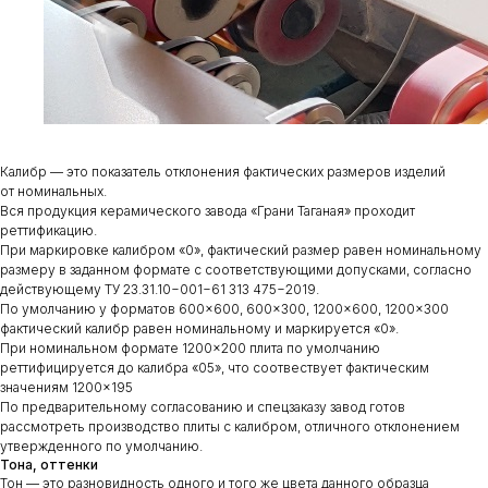
Калибр — это показатель отклонения фактических размеров изделий
от номинальных.
Вся продукция керамического завода «Грани Таганая» проходит
реттификацию.
При маркировке калибром «0», фактический размер равен номинальному
размеру в заданном формате с соответствующими допусками, согласно
действующему ТУ 23.31.10−001−61 313 475−2019.
По умолчанию у форматов 600×600, 600×300, 1200×600, 1200×300
фактический калибр равен номинальному и маркируется «0».
При номинальном формате 1200×200 плита по умолчанию
реттифицируется до калибра «05», что соотвествует фактическим
значениям 1200×195
По предварительному согласованию и спецзаказу завод готов
рассмотреть производство плиты с калибром, отличного отклонением
утвержденного по умолчанию.
Тона, оттенки
Тон — это разновидность одного и того же цвета данного образца