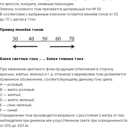
по яркости, колориту, неявным переходам.
Эталону основного тона присвается центральный тон № 50.
В соответсвии с выбранным эталоном готовится линейка тонов от 30
до 70 с шагом в 1 тон.
Пример линейки тонов:
Более светлые тона ←→ Более темные тона
При изменении цветового фона продукции (отклонения в сторону
красных, желтых, зеленых и т. д. оттенков) к маркировке тона добавляется
буквенное обозначение, соответствующему данному тону цвета.
A — розовый;
B — желто-розовый;
С — желтый;
D — желто-зеленый;
E — сине-зеленый;
F — синий.
Определение тона производится визуально с расстояния 2 метра от глаз
наблюдателя при дневном или ускусственном свете при освещененности
от 300 до 400 лк.