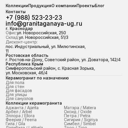
керамогранита — отгрузка из
Таганая». На складе стаби
Коллекции
Продукция
О компании
Проекты
Блог
наличия за 2 часа. Работаем по
наличии свыше 100 00
Контакты
всему ЮФО и Республике Крым,
керамогранита — отгруз
+7 (988) 523-23-23
98,7 % отгрузок выполняем точно в
наличия за 2 часа. Работ
info@granitaganaya-ug.ru
срок.
всему ЮФО и Республике
98,7 % отгрузок выполняем
г. Краснодар
Офис:
ул. Новороссийская, 250
срок.
Склад:
ул. Новороссийская, 51/3
Дисконт-центр:
пос. Индустриальный, ул. Милютинская,
11
Ростовская область
г. Ростов‑на-Дону, Советский район, ул. Доватора, 142/4
Республика Крым
Симферопольский район, с. Красная Зорька,
ул. Московская, 46/4
Керамогранит по назначению
Для пола
Для стен
Для фасадов
Для улицы
Для санузлов
Коллекции керамогранита
Аджанта / Ajanta
Матэра / Matera
Арбел / Arbel
Оксид / Oxide
Эллора / Ellora
Петра / Petra
Феерия / Feeria
Сигирия / Sigiriya
Гила / Gila
Симбел / Simbel
Лалибэла / Lalibela
Троо / Troo