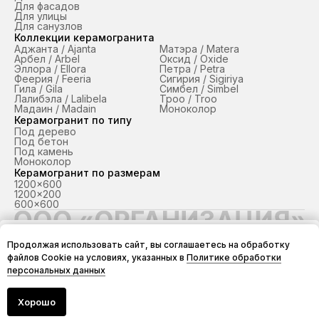
Для фасадов
Для улицы
Для санузлов
Коллекции керамогранита
Аджанта / Ajanta
Матэра / Matera
Арбел / Arbel
Оксид / Oxide
Эллора / Ellora
Петра / Petra
Феерия / Feeria
Сигирия / Sigiriya
Гила / Gila
Симбел / Simbel
Лалибэла / Lalibela
Троо / Troo
Мадаин / Madain
Моноколор
Керамогранит по типу
Под дерево
Под бетон
Под камень
Моноколор
Керамогранит по размерам
1200x600
1200x200
600x600
ТМ «Грани Таганая» в Краснодаре и Крыму / ЮФО
Продолжая использовать сайт, вы соглашаетесь на обработку
© 2026
Добавить в заказ
файлов Cookie на условиях, указанных в
Политике обработки
ООО "ОРГАНИЗАЦИЯ" ИНН 2312279552, КПП 231201001
персональных данных
Политика конфиденциальности
Согласие на обработку персональных данных
Разработка сайта — iStarWeb.ru
Хорошо
Продукция
Проекты
О компании
Контакты