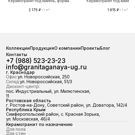
Керамогранит под камень, формат
Керамогранит под камень,
1200×600 мм. Поверхность —
600×600 мм. Поверхно
2 175
₽
1 915
₽
/
1 m²
/
1 m²
матовая. Износостойкости PEI IV.
матовая. Класс износостойк
Коэффициент скольжения R10.
IV. Коэффициент скольжен
Применяется для пола, стен, фасада
Предназначен. Применяет
и улицы. Прямые поставки от завода
пола, стен, фасада и улицы
«Грани Таганая». На складе стабильно
поставки от завода «Грани Т
в наличии свыше 100 000 м²
На складе стабильно в н
керамогранита — отгрузка из
свыше 100 000 м² керамог
Коллекции
Продукция
О компании
Проекты
Блог
наличия за 2 часа. Работаем по
отгрузка из наличия за 2 
Контакты
всему ЮФО и Республике Крым,
Работаем по всему Ю
+7 (988) 523-23-23
98,7 % отгрузок выполняем точно в
Республике Крым, 98,7 % 
info@granitaganaya-ug.ru
срок.
выполняем точно в ср
г. Краснодар
Офис:
ул. Новороссийская, 250
Склад:
ул. Новороссийская, 51/3
Дисконт-центр:
пос. Индустриальный, ул. Милютинская,
11
Ростовская область
г. Ростов‑на-Дону, Советский район, ул. Доватора, 142/4
Республика Крым
Симферопольский район, с. Красная Зорька,
ул. Московская, 46/4
Керамогранит по назначению
Для пола
Для стен