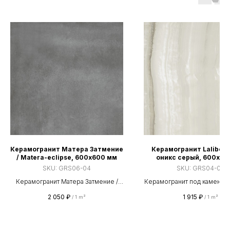
Керамогранит Матера Затмение
Керамогранит Lalibela
/ Matera-eclipse, 600х600 мм
оникс серый, 600х60
SKU:
GRS06-04
SKU:
GRS04-07
Керамогранит Матера Затмение /
Керамогранит под камень с
Matera-eclipse, 600х600 мм
поверхностью. Клас
2 050
₽
1 915
₽
/
1 m²
/
1 m²
износостойкости PEI I
Коэффициент скольжения
Применяется для пола, стен
и улицы. Прямые поставки о