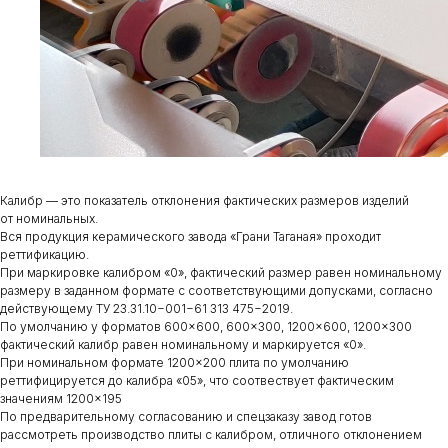
Калибр — это показатель отклонения фактических размеров изделий
от номинальных.
Вся продукция керамического завода «Грани Таганая» проходит
реттификацию.
При маркировке калибром «0», фактический размер равен номинальному
размеру в заданном формате с соответствующими допусками, согласно
действующему ТУ 23.31.10−001−61 313 475−2019.
По умолчанию у форматов 600×600, 600×300, 1200×600, 1200×300
фактический калибр равен номинальному и маркируется «0».
При номинальном формате 1200×200 плита по умолчанию
реттифицируется до калибра «05», что соотвествует фактическим
значениям 1200×195
По предварительному согласованию и спецзаказу завод готов
рассмотреть производство плиты с калибром, отличного отклонением