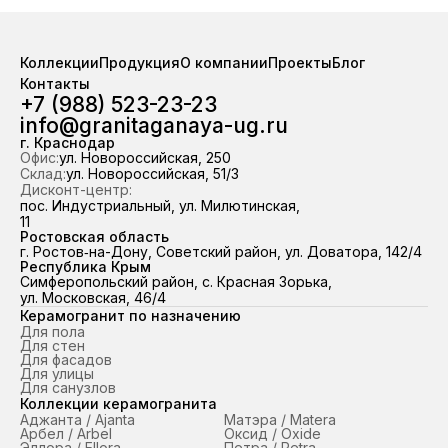
«Грани Таганая». На складе 
в наличии свыше 100 0
керамогранита — отгруз
Коллекции
Продукция
О компании
Проекты
Блог
наличия за 2 часа. Работ
Контакты
всему ЮФО и Республике
+7 (988) 523-23-23
98,7 % отгрузок выполняем
info@granitaganaya-ug.ru
срок.
г. Краснодар
Офис:
ул. Новороссийская, 250
Склад:
ул. Новороссийская, 51/3
Дисконт-центр:
пос. Индустриальный, ул. Милютинская,
11
Ростовская область
г. Ростов‑на-Дону, Советский район, ул. Доватора, 142/4
Республика Крым
Симферопольский район, с. Красная Зорька,
ул. Московская, 46/4
Керамогранит по назначению
Для пола
Для стен
Для фасадов
Для улицы
Для санузлов
Коллекции керамогранита
Аджанта / Ajanta
Матэра / Matera
Арбел / Arbel
Оксид / Oxide
Эллора / Ellora
Петра / Petra