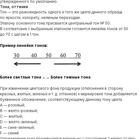
утвержденного по умолчанию.
Тона, оттенки
Тон — это разновидность одного и того же цвета данного образца
по яркости, колориту, неявным переходам.
Эталону основного тона присвается центральный тон № 50.
В соответсвии с выбранным эталоном готовится линейка тонов от 30
до 70 с шагом в 1 тон.
Пример линейки тонов:
Более светлые тона ←→ Более темные тона
При изменении цветового фона продукции (отклонения в сторону
красных, желтых, зеленых и т. д. оттенков) к маркировке тона добавляется
буквенное обозначение, соответствующему данному тону цвета.
A — розовый;
B — желто-розовый;
С — желтый;
D — желто-зеленый;
E — сине-зеленый;
F — синий.
Определение тона производится визуально с расстояния 2 метра от глаз