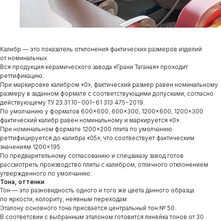
Калибр — это показатель отклонения фактических размеров изделий
от номинальных.
Вся продукция керамического завода «Грани Таганая» проходит
реттификацию.
При маркировке калибром «0», фактический размер равен номинальному
размеру в заданном формате с соответствующими допусками, согласно
действующему ТУ 23.31.10−001−61 313 475−2019.
По умолчанию у форматов 600×600, 600×300, 1200×600, 1200×300
фактический калибр равен номинальному и маркируется «0».
При номинальном формате 1200×200 плита по умолчанию
реттифицируется до калибра «05», что соотвествует фактическим
значениям 1200×195
По предварительному согласованию и спецзаказу завод готов
рассмотреть производство плиты с калибром, отличного отклонением
утвержденного по умолчанию.
Тона, оттенки
Тон — это разновидность одного и того же цвета данного образца
по яркости, колориту, неявным переходам.
Эталону основного тона присвается центральный тон № 50.
В соответсвии с выбранным эталоном готовится линейка тонов от 30