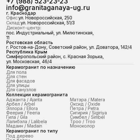
+7 (988) 523-23-23
98,7 % отгрузок выполняем точно в
98,7 % отгрузок выполняем
info@granitaganaya-ug.ru
срок.
срок.
г. Краснодар
Офис:
ул. Новороссийская, 250
Склад:
ул. Новороссийская, 51/3
Дисконт-центр:
пос. Индустриальный, ул. Милютинская,
11
Ростовская область
г. Ростов‑на-Дону, Советский район, ул. Доватора, 142/4
Республика Крым
Симферопольский район, с. Красная Зорька,
ул. Московская, 46/4
Керамогранит по назначению
Для пола
Для стен
Для фасадов
Для улицы
Для санузлов
Коллекции керамогранита
Аджанта / Ajanta
Матэра / Matera
Арбел / Arbel
Оксид / Oxide
Эллора / Ellora
Петра / Petra
Феерия / Feeria
Сигирия / Sigiriya
Гила / Gila
Симбел / Simbel
Лалибэла / Lalibela
Троо / Troo
Мадаин / Madain
Моноколор
Керамогранит по типу
Под дерево