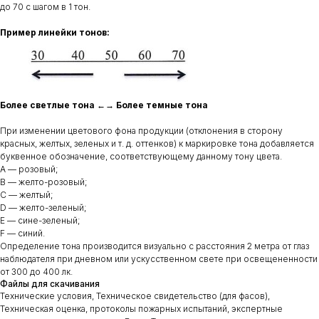
до 70 с шагом в 1 тон.
Пример линейки тонов:
Более светлые тона ←→ Более темные тона
При изменении цветового фона продукции (отклонения в сторону
красных, желтых, зеленых и т. д. оттенков) к маркировке тона добавляется
буквенное обозначение, соответствующему данному тону цвета.
A — розовый;
B — желто-розовый;
С — желтый;
D — желто-зеленый;
E — сине-зеленый;
F — синий.
Определение тона производится визуально с расстояния 2 метра от глаз
наблюдателя при дневном или ускусственном свете при освещененности
от 300 до 400 лк.
Файлы для скачивания
Технические условия, Техническое свидетельство (для фасов),
Техническая оценка, протоколы пожарных испытаний, экспертные