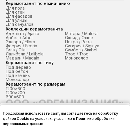
Керамогранит по назначению
Для пола
Для стен
Для фасадов
Для улицы
Для санузлов
Коллекции керамогранита
Аджанта / Ajanta
Матэра / Matera
Арбел / Arbel
Оксид / Oxide
Эллора / Ellora
Петра / Petra
Феерия / Feeria
Сигирия / Sigiriya
Гила / Gila
Симбел / Simbel
Лалибэла / Lalibela
Троо / Troo
Мадаин / Madain
Моноколор
Керамогранит по типу
Под дерево
Под бетон
Под камень
Моноколор
Керамогранит по размерам
1200x600
1200x200
600x600
ТМ «Грани Таганая» в Краснодаре и Крыму / ЮФО
Продолжая использовать сайт, вы соглашаетесь на обработку
© 2026
Добавить в заказ
файлов Cookie на условиях, указанных в
Политике обработки
ООО "ОРГАНИЗАЦИЯ" ИНН 2312279552, КПП 231201001
персональных данных
Политика конфиденциальности
Согласие на обработку персональных данных