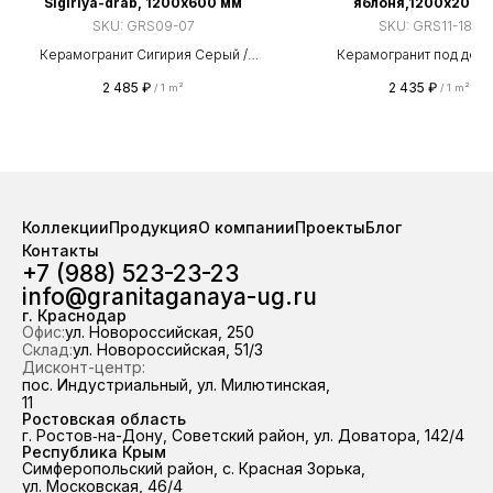
Sigiriya-drab, 1200х600 мм
яблоня,1200х200 
SKU:
GRS09-07
SKU:
GRS11-18s
Керамогранит Сигирия Серый /
Керамогранит под дере
Sigiriya-drab, 1200х600 мм
матовой поверхностью. 
2 485
₽
2 435
₽
/
1 m²
/
1 m²
износостойкости PEI I
Коэффициент скольжения
Используется для пола, сте
и улицы. Прямые поставки о
«Грани Таганая». На складе 
в наличии свыше 100 0
керамогранита — отгруз
Коллекции
Продукция
О компании
Проекты
Блог
наличия за 2 часа. Работ
Контакты
всему ЮФО и Республике
+7 (988) 523-23-23
98,7 % отгрузок выполняем
info@granitaganaya-ug.ru
срок.
г. Краснодар
Офис:
ул. Новороссийская, 250
Склад:
ул. Новороссийская, 51/3
Дисконт-центр:
пос. Индустриальный, ул. Милютинская,
11
Ростовская область
г. Ростов‑на-Дону, Советский район, ул. Доватора, 142/4
Республика Крым
Симферопольский район, с. Красная Зорька,
ул. Московская, 46/4