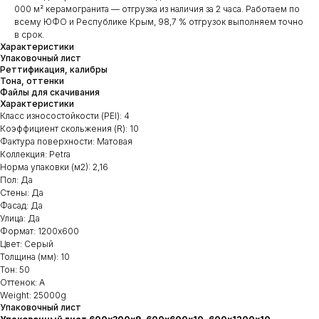
000 м² керамогранита — отгрузка из наличия за 2 часа. Работаем по
всему ЮФО и Республике Крым, 98,7 % отгрузок выполняем точно
в срок.
Характеристики
Упаковочный лист
Реттификация, калибры
Тона, оттенки
Файлы для скачивания
Характеристики
Класс износостойкости (PEI): 4
Коэффициент скольжения (R): 10
Фактура поверхности: Матовая
Коллекция: Petra
Норма упаковки (м2): 2,16
Пол: Да
Стены: Да
Фасад: Да
Улица: Да
Формат: 1200х600
Цвет: Серый
Толщина (мм): 10
Тон: 50
Оттенок: А
Weight: 25000g
Упаковочный лист