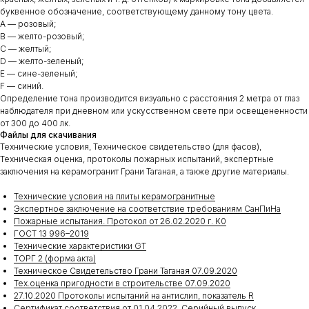
буквенное обозначение, соответствующему данному тону цвета.
A — розовый;
B — желто-розовый;
С — желтый;
D — желто-зеленый;
E — сине-зеленый;
F — синий.
Определение тона производится визуально с расстояния 2 метра от глаз
наблюдателя при дневном или ускусственном свете при освещененности
от 300 до 400 лк.
Файлы для скачивания
Технические условия, Техническое свидетельство (для фасов),
Техническая оценка, протоколы пожарных испытаний, экспертные
заключения на керамогранит Грани Таганая, а также другие материалы.
Технические условия на плиты керамогранитные
Экспертное заключение на соответствие требованиям СанПиНа
Пожарные испытания. Протокол от 26.02.2020 г. К0
ГОСТ 13 996–2019
Технические характеристики GT
ТОРГ 2 (форма акта)
Техническое Свидетельство Грани Таганая 07.09.2020
Тех.оценка пригодности в строительстве 07.09.2020
27.10.2020 Протоколы испытаний на антислип, показатель R
Сертификат соответствия от 01.04.2022. Серийный выпуск