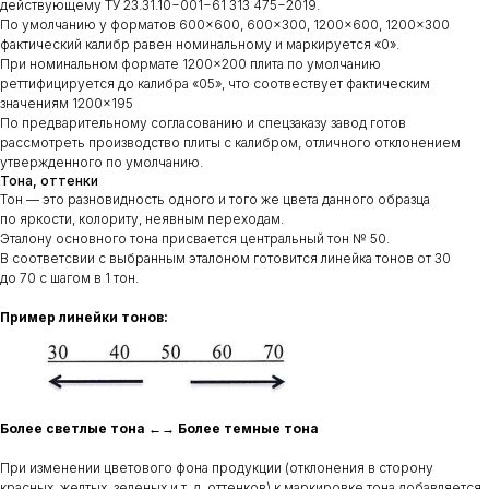
действующему ТУ 23.31.10−001−61 313 475−2019.
По умолчанию у форматов 600×600, 600×300, 1200×600, 1200×300
фактический калибр равен номинальному и маркируется «0».
При номинальном формате 1200×200 плита по умолчанию
реттифицируется до калибра «05», что соотвествует фактическим
значениям 1200×195
По предварительному согласованию и спецзаказу завод готов
рассмотреть производство плиты с калибром, отличного отклонением
утвержденного по умолчанию.
Тона, оттенки
Тон — это разновидность одного и того же цвета данного образца
по яркости, колориту, неявным переходам.
Эталону основного тона присвается центральный тон № 50.
В соответсвии с выбранным эталоном готовится линейка тонов от 30
до 70 с шагом в 1 тон.
Пример линейки тонов:
Более светлые тона ←→ Более темные тона
При изменении цветового фона продукции (отклонения в сторону
красных, желтых, зеленых и т. д. оттенков) к маркировке тона добавляется