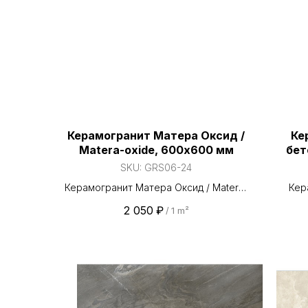
Керамогранит Матера Оксид /
Ке
Matera-oxide, 600х600 мм
бет
SKU:
GRS06-24
Керамогранит Матера Оксид / Matera-
Кер
oxide, 600х600 мм
1
2 050
₽
/
1 m²
мат
Ко
Испол
и ул
индус
поста
На ск