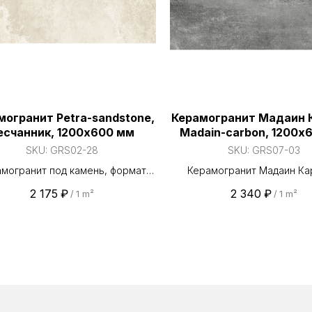
00 м² керамогранита — отгрузка
100 000 м² керамогранит
аличия за 2 часа. Работаем по
из наличия за 2 часа. Р
 ЮФО и Республике Крым, 98,7
всему ЮФО и Республике
рузок выполняем точно в срок.
% отгрузок выполняем то
могранит Petra-sandstone,
Керамогранит Мадаин К
есчанник, 1200х600 мм
Madain-carbon, 1200х
SKU:
GRS02-28
SKU:
GRS07-03
могранит под камень, формат
Керамогранит Мадаин Ка
200×600 мм. Поверхность —
Madain-carbon, 1200х60
2 175
₽
2 340
₽
/
1 m²
/
1 m²
овая. Износостойкости PEI IV.
эффициент скольжения R10.
яется для пола, стен, фасада и
ы. Прямые поставки от завода
и Таганая». На складе стабильно
 наличии свыше 100 000 м²
огранита — отгрузка из наличия
часа. Работаем по всему ЮФО и