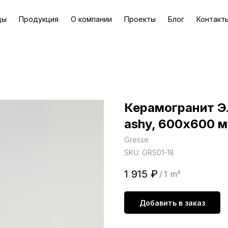
ды
Продукция
О компании
Проекты
Блог
Контакт
Керамогранит Эл
ashy, 600х600 
Gresse
SKU:
GRS01-18
1 915
₽
/
1 m²
Добавить в заказ