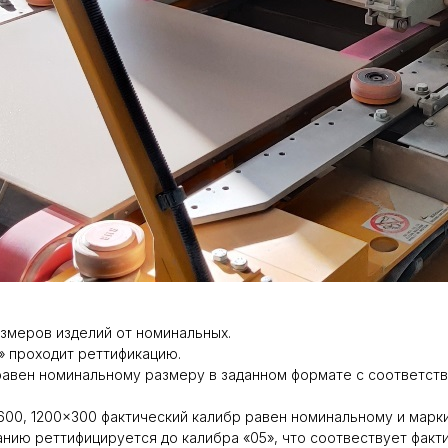
азмеров изделий от номинальных.
» проходит реттификацию.
 равен номинальному размеру в заданном формате с соответс
00, 1200×300 фактический калибр равен номинальному и марки
нию реттифицируется до калибра «05», что соотвествует факт