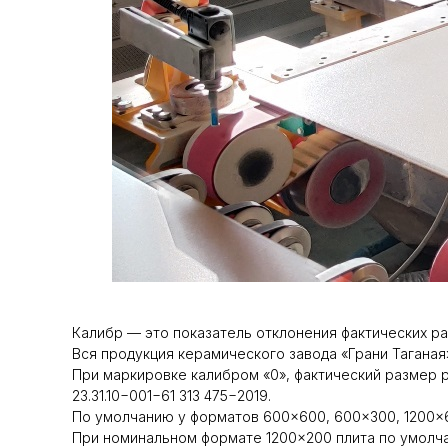
Калибр — это показатель отклонения фактических р
Вся продукция керамического завода «Грани Таганая
При маркировке калибром «0», фактический размер
23.31.10−001−61 313 475−2019.
По умолчанию у форматов 600×600, 600×300, 1200×6
При номинальном формате 1200×200 плита по умолча