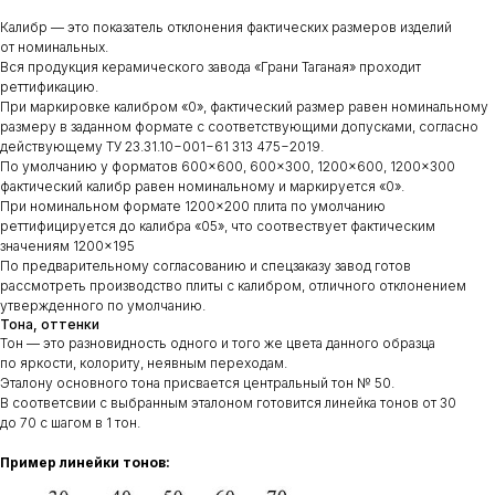
Калибр — это показатель отклонения фактических размеров изделий
от номинальных.
Вся продукция керамического завода «Грани Таганая» проходит
реттификацию.
При маркировке калибром «0», фактический размер равен номинальному
размеру в заданном формате с соответствующими допусками, согласно
действующему ТУ 23.31.10−001−61 313 475−2019.
По умолчанию у форматов 600×600, 600×300, 1200×600, 1200×300
фактический калибр равен номинальному и маркируется «0».
При номинальном формате 1200×200 плита по умолчанию
реттифицируется до калибра «05», что соотвествует фактическим
значениям 1200×195
По предварительному согласованию и спецзаказу завод готов
рассмотреть производство плиты с калибром, отличного отклонением
утвержденного по умолчанию.
Тона, оттенки
Тон — это разновидность одного и того же цвета данного образца
по яркости, колориту, неявным переходам.
Эталону основного тона присвается центральный тон № 50.
В соответсвии с выбранным эталоном готовится линейка тонов от 30
до 70 с шагом в 1 тон.
Пример линейки тонов: