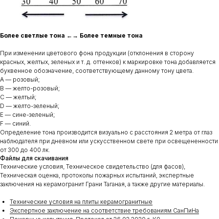
Более светлые тона ←→ Более темные тона
При изменении цветового фона продукции (отклонения в сторону
красных, желтых, зеленых и т. д. оттенков) к маркировке тона добавляется
буквенное обозначение, соответствующему данному тону цвета.
A — розовый;
B — желто-розовый;
С — желтый;
D — желто-зеленый;
E — сине-зеленый;
F — синий.
Определение тона производится визуально с расстояния 2 метра от глаз
наблюдателя при дневном или ускусственном свете при освещененности
от 300 до 400 лк.
Файлы для скачивания
Технические условия, Техническое свидетельство (для фасов),
Техническая оценка, протоколы пожарных испытаний, экспертные
заключения на керамогранит Грани Таганая, а также другие материалы.
Технические условия на плиты керамогранитные
Экспертное заключение на соответствие требованиям СанПиНа