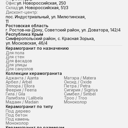
Офис:
ул. Новороссийская, 250
Склад:
ул. Новороссийская, 51/3
Дисконт-центр:
пос. Индустриальный, ул. Милютинская,
11
Ростовская область
г. Ростов‑на-Дону, Советский район, ул. Доватора, 142/4
Республика Крым
Симферопольский район, с. Красная Зорька,
ул. Московская, 46/4
Керамогранит по назначению
Для пола
Для стен
Для фасадов
Для улицы
Для санузлов
Коллекции керамогранита
Аджанта / Ajanta
Матэра / Matera
Арбел / Arbel
Оксид / Oxide
Эллора / Ellora
Петра / Petra
Феерия / Feeria
Сигирия / Sigiriya
Гила / Gila
Симбел / Simbel
Лалибэла / Lalibela
Троо / Troo
Мадаин / Madain
Моноколор
Керамогранит по типу
Под дерево
Под бетон
Под камень
Моноколор
Керамогранит по размерам