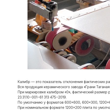
Калибр — это показатель отклонения фактических р
Вся продукция керамического завода «Грани Таганая
При маркировке калибром «0», фактический размер
23.31.10−001−61 313 475−2019.
По умолчанию у форматов 600×600, 600×300, 1200×6
При номинальном формате 1200×200 плита по умолча