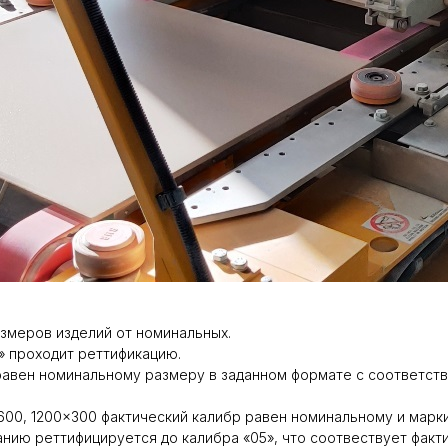
азмеров изделий от номинальных.
» проходит реттификацию.
 равен номинальному размеру в заданном формате с соответс
00, 1200×300 фактический калибр равен номинальному и марки
нию реттифицируется до калибра «05», что соотвествует факт