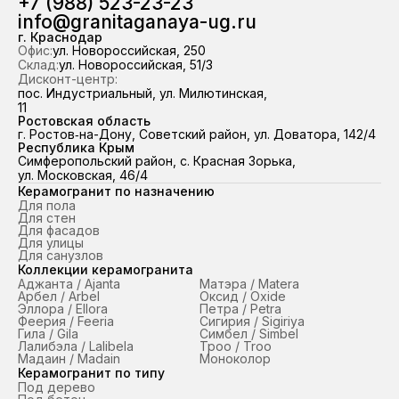
+7 (988) 523-23-23
98,7 % отгрузок выполняем точно в
info@granitaganaya-ug.ru
срок.
г. Краснодар
Офис:
ул. Новороссийская, 250
Склад:
ул. Новороссийская, 51/3
Дисконт-центр:
пос. Индустриальный, ул. Милютинская,
11
Ростовская область
г. Ростов‑на-Дону, Советский район, ул. Доватора, 142/4
Республика Крым
Симферопольский район, с. Красная Зорька,
ул. Московская, 46/4
Керамогранит по назначению
Для пола
Для стен
Для фасадов
Для улицы
Для санузлов
Коллекции керамогранита
Аджанта / Ajanta
Матэра / Matera
Арбел / Arbel
Оксид / Oxide
Эллора / Ellora
Петра / Petra
Феерия / Feeria
Сигирия / Sigiriya
Гила / Gila
Симбел / Simbel
Лалибэла / Lalibela
Троо / Troo
Мадаин / Madain
Моноколор
Керамогранит по типу
Под дерево