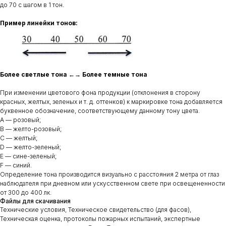
до 70 с шагом в 1 тон.
Пример линейки тонов:
Более светлые тона ←→ Более темные тона
При изменении цветового фона продукции (отклонения в сторону
красных, желтых, зеленых и т. д. оттенков) к маркировке тона добавляется
буквенное обозначение, соответствующему данному тону цвета.
A — розовый;
B — желто-розовый;
С — желтый;
D — желто-зеленый;
E — сине-зеленый;
F — синий.
Определение тона производится визуально с расстояния 2 метра от глаз
наблюдателя при дневном или ускусственном свете при освещененности
от 300 до 400 лк.
Файлы для скачивания
Технические условия, Техническое свидетельство (для фасов),
Техническая оценка, протоколы пожарных испытаний, экспертные