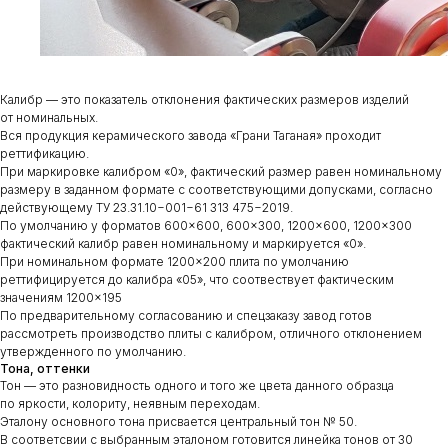
Калибр — это показатель отклонения фактических размеров изделий
от номинальных.
Вся продукция керамического завода «Грани Таганая» проходит
реттификацию.
При маркировке калибром «0», фактический размер равен номинальному
размеру в заданном формате с соответствующими допусками, согласно
действующему ТУ 23.31.10−001−61 313 475−2019.
По умолчанию у форматов 600×600, 600×300, 1200×600, 1200×300
фактический калибр равен номинальному и маркируется «0».
При номинальном формате 1200×200 плита по умолчанию
реттифицируется до калибра «05», что соотвествует фактическим
значениям 1200×195
По предварительному согласованию и спецзаказу завод готов
рассмотреть производство плиты с калибром, отличного отклонением
утвержденного по умолчанию.
Тона, оттенки
Тон — это разновидность одного и того же цвета данного образца
по яркости, колориту, неявным переходам.
Эталону основного тона присвается центральный тон № 50.
В соответсвии с выбранным эталоном готовится линейка тонов от 30