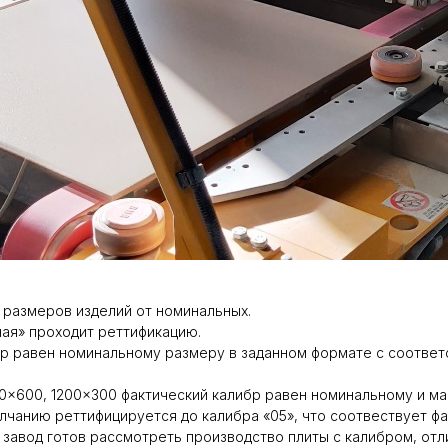
 размеров изделий от номинальных.
ная» проходит реттификацию.
ер равен номинальному размеру в заданном формате с соотве
0×600, 1200×300 фактический калибр равен номинальному и ма
чанию реттифицируется до калибра «05», что соотвествует фа
 завод готов рассмотреть производство плиты с калибром, от