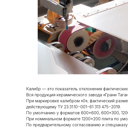
Калибр — это показатель отклонения фактических
Вся продукция керамического завода «Грани Тага
При маркировке калибром «0», фактический разм
действующему ТУ 23.31.10−001−61 313 475−2019.
По умолчанию у форматов 600×600, 600×300, 120
При номинальном формате 1200×200 плита по умол
По предварительному согласованию и спецзаказу