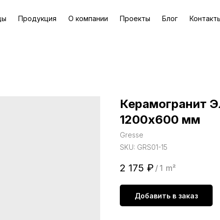
ды
Продукция
О компании
Проекты
Блог
Контакт
Керамогранит Эл
1200х600 мм
Gresse
SKU:
GRS01-15
2 175
₽
/
1 m²
Добавить в заказ