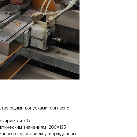
тствующими допусками, согласно
ркируется «0».
ктическим значениям 1200×195
личного отклонением утвержденного