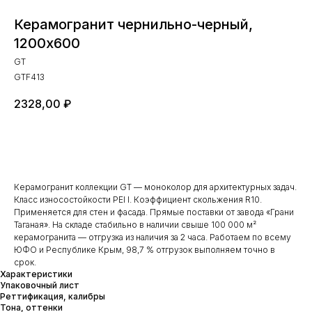
Керамогранит чернильно-черный,
1200х600
GT
GTF413
2328,00
₽
Добавить в заказ
Керамогранит коллекции GT — моноколор для архитектурных задач.
Класс износостойкости PEI I. Коэффициент скольжения R10.
Применяется для стен и фасада. Прямые поставки от завода «Грани
Таганая». На складе стабильно в наличии свыше 100 000 м²
керамогранита — отгрузка из наличия за 2 часа. Работаем по всему
ЮФО и Республике Крым, 98,7 % отгрузок выполняем точно в
срок.
Характеристики
Упаковочный лист
Реттификация, калибры
Тона, оттенки