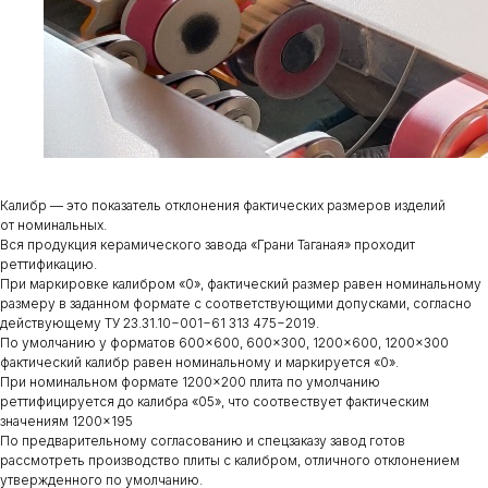
Калибр — это показатель отклонения фактических размеров изделий
от номинальных.
Вся продукция керамического завода «Грани Таганая» проходит
реттификацию.
При маркировке калибром «0», фактический размер равен номинальному
размеру в заданном формате с соответствующими допусками, согласно
действующему ТУ 23.31.10−001−61 313 475−2019.
По умолчанию у форматов 600×600, 600×300, 1200×600, 1200×300
фактический калибр равен номинальному и маркируется «0».
При номинальном формате 1200×200 плита по умолчанию
реттифицируется до калибра «05», что соотвествует фактическим
значениям 1200×195
По предварительному согласованию и спецзаказу завод готов
рассмотреть производство плиты с калибром, отличного отклонением
утвержденного по умолчанию.