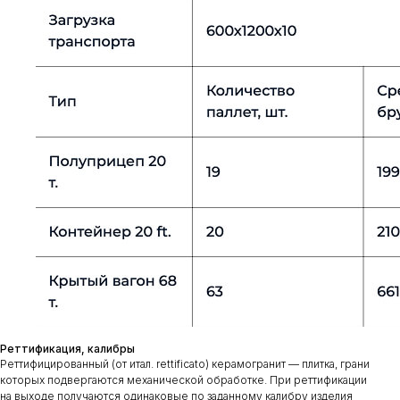
Реттификация, калибры
Реттифицированный (от итал. rettificato) керамогранит — плитка, грани
которых подвергаются механической обработке. При реттификации
на выходе получаются одинаковые по заданному калибру изделия