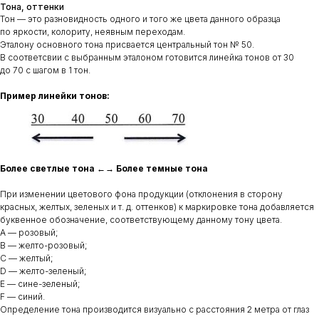
Тона, оттенки
Тон — это разновидность одного и того же цвета данного образца
по яркости, колориту, неявным переходам.
Эталону основного тона присвается центральный тон № 50.
В соответсвии с выбранным эталоном готовится линейка тонов от 30
до 70 с шагом в 1 тон.
Пример линейки тонов:
Более светлые тона ←→ Более темные тона
При изменении цветового фона продукции (отклонения в сторону
красных, желтых, зеленых и т. д. оттенков) к маркировке тона добавляется
буквенное обозначение, соответствующему данному тону цвета.
A — розовый;
B — желто-розовый;
С — желтый;
D — желто-зеленый;
E — сине-зеленый;
F — синий.
Определение тона производится визуально с расстояния 2 метра от глаз