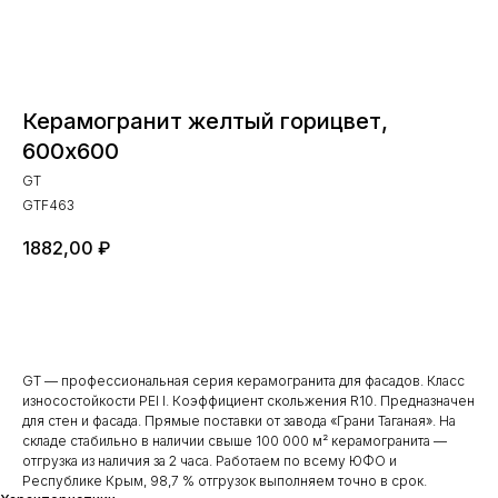
Керамогранит желтый горицвет,
600х600
GT
GTF463
1882,00
₽
Добавить в заказ
GT — профессиональная серия керамогранита для фасадов. Класс
износостойкости PEI I. Коэффициент скольжения R10. Предназначен
для стен и фасада. Прямые поставки от завода «Грани Таганая». На
складе стабильно в наличии свыше 100 000 м² керамогранита —
отгрузка из наличия за 2 часа. Работаем по всему ЮФО и
Республике Крым, 98,7 % отгрузок выполняем точно в срок.