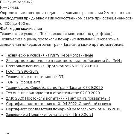
E — сине-зеленый;
F — синий.
Определение тона производится визуально с расстояния 2 метра от глаз
наблюдателя при дневном или ускусственном свете при освещененности
от 300 до 400 лк.
Файлы для скачивания
Технические условия, Техническое свидетельство (для фасов),
Техническая оценка, протоколы пожарных испытаний, экспертные
заключения на керамогранит Грани Таганая, а также другие материалы.
Технические условия на плиты керамогранитные
Экспертное заключение на соответствие требованиям СанПиНа
Пожарные испытания. Протокол от 26.02.2020 г. К0
ГОСТ 13 996–2019
Технические характеристики GT
ТОРГ 2 (форма акта)
Техническое Свидетельство Грани Таганая 07.09.2020
Тех.оценка пригодности в строительстве 07.09.2020
27.10.2020 Протоколы испытаний на антислип, показатель R
Сертификат соответствия от 01.04.2022. Серийный выпуск
Сертификат соответствия пожарной безопасности от 17.05.2019
Заявление о Политике Грани Таганая П Б 30.06.21