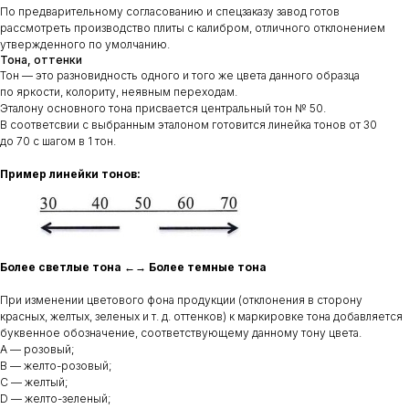
По предварительному согласованию и спецзаказу завод готов
рассмотреть производство плиты с калибром, отличного отклонением
утвержденного по умолчанию.
Тона, оттенки
Тон — это разновидность одного и того же цвета данного образца
по яркости, колориту, неявным переходам.
Эталону основного тона присвается центральный тон № 50.
В соответсвии с выбранным эталоном готовится линейка тонов от 30
до 70 с шагом в 1 тон.
Пример линейки тонов:
Более светлые тона ←→ Более темные тона
При изменении цветового фона продукции (отклонения в сторону
красных, желтых, зеленых и т. д. оттенков) к маркировке тона добавляется
буквенное обозначение, соответствующему данному тону цвета.
A — розовый;
B — желто-розовый;
С — желтый;
D — желто-зеленый;