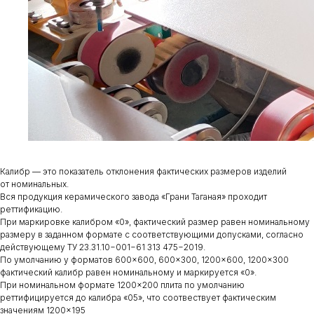
Калибр — это показатель отклонения фактических размеров изделий
от номинальных.
Вся продукция керамического завода «Грани Таганая» проходит
реттификацию.
При маркировке калибром «0», фактический размер равен номинальному
размеру в заданном формате с соответствующими допусками, согласно
действующему ТУ 23.31.10−001−61 313 475−2019.
По умолчанию у форматов 600×600, 600×300, 1200×600, 1200×300
фактический калибр равен номинальному и маркируется «0».
При номинальном формате 1200×200 плита по умолчанию
реттифицируется до калибра «05», что соотвествует фактическим
значениям 1200×195