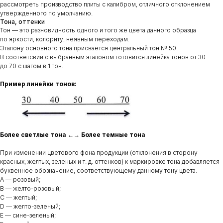
рассмотреть производство плиты с калибром, отличного отклонением
утвержденного по умолчанию.
Тона, оттенки
Тон — это разновидность одного и того же цвета данного образца
по яркости, колориту, неявным переходам.
Эталону основного тона присвается центральный тон № 50.
В соответсвии с выбранным эталоном готовится линейка тонов от 30
до 70 с шагом в 1 тон.
Пример линейки тонов:
Более светлые тона ←→ Более темные тона
При изменении цветового фона продукции (отклонения в сторону
красных, желтых, зеленых и т. д. оттенков) к маркировке тона добавляется
буквенное обозначение, соответствующему данному тону цвета.
A — розовый;
B — желто-розовый;
С — желтый;
D — желто-зеленый;
E — сине-зеленый;