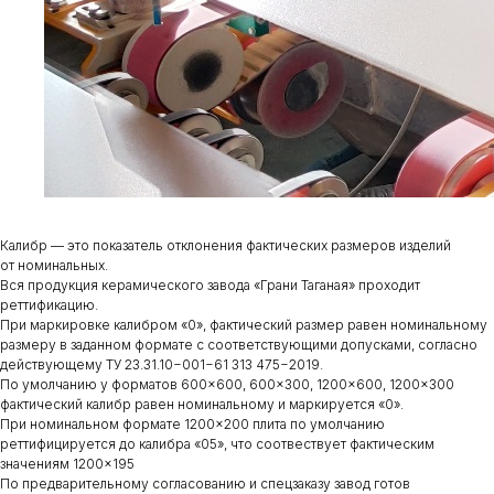
Калибр — это показатель отклонения фактических размеров изделий
от номинальных.
Вся продукция керамического завода «Грани Таганая» проходит
реттификацию.
При маркировке калибром «0», фактический размер равен номинальному
размеру в заданном формате с соответствующими допусками, согласно
действующему ТУ 23.31.10−001−61 313 475−2019.
По умолчанию у форматов 600×600, 600×300, 1200×600, 1200×300
фактический калибр равен номинальному и маркируется «0».
При номинальном формате 1200×200 плита по умолчанию
реттифицируется до калибра «05», что соотвествует фактическим
значениям 1200×195
По предварительному согласованию и спецзаказу завод готов