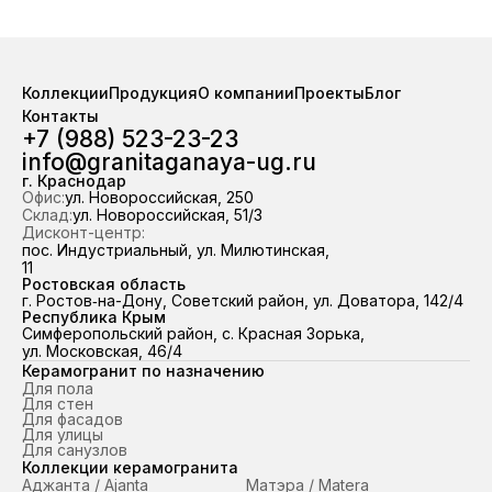
Прямые поставки от завода «Грани
и улицы. Лаконичная пали
Таганая». На складе стабильно в
административных и комм
наличии свыше 100 000 м²
объектов. Прямые поста
керамогранита — отгрузка из
завода «Грани Таганая». На
Коллекции
Продукция
О компании
Проекты
Блог
наличия за 2 часа. Работаем по
стабильно в наличии свыше
Контакты
всему ЮФО и Республике Крым,
м² керамогранита — отгру
+7 (988) 523-23-23
98,7 % отгрузок выполняем точно в
наличия за 2 часа. Работ
info@granitaganaya-ug.ru
срок.
всему ЮФО и Республике
98,7 % отгрузок выполняем
г. Краснодар
Офис:
ул. Новороссийская, 250
срок.
Склад:
ул. Новороссийская, 51/3
Дисконт-центр:
пос. Индустриальный, ул. Милютинская,
11
Ростовская область
г. Ростов‑на-Дону, Советский район, ул. Доватора, 142/4
Республика Крым
Симферопольский район, с. Красная Зорька,
ул. Московская, 46/4
Керамогранит по назначению
Для пола
Для стен
Для фасадов
Для улицы
Для санузлов
Коллекции керамогранита
Аджанта / Ajanta
Матэра / Matera