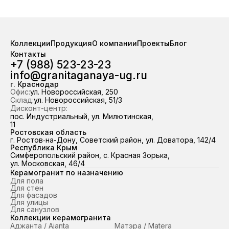
завода «Грани Таганая». На складе
и улицы. Прямые поставки о
стабильно в наличии свыше 100 000
«Грани Таганая». На складе 
м² керамогранита — отгрузка из
в наличии свыше 100 0
наличия за 2 часа. Работаем по
керамогранита — отгруз
Коллекции
Продукция
О компании
Проекты
Блог
всему ЮФО и Республике Крым,
наличия за 2 часа. Работ
Контакты
98,7 % отгрузок выполняем точно в
всему ЮФО и Республике
+7 (988) 523-23-23
срок.
98,7 % отгрузок выполняем
info@granitaganaya-ug.ru
срок.
г. Краснодар
Офис:
ул. Новороссийская, 250
Склад:
ул. Новороссийская, 51/3
Дисконт-центр:
пос. Индустриальный, ул. Милютинская,
11
Ростовская область
г. Ростов‑на-Дону, Советский район, ул. Доватора, 142/4
Республика Крым
Симферопольский район, с. Красная Зорька,
ул. Московская, 46/4
Керамогранит по назначению
Для пола
Для стен
Для фасадов
Для улицы
Для санузлов
Коллекции керамогранита
Аджанта / Ajanta
Матэра / Matera