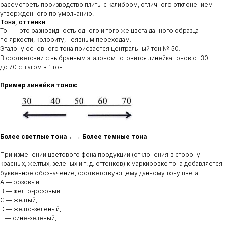
рассмотреть производство плиты с калибром, отличного отклонением
утвержденного по умолчанию.
Тона, оттенки
Тон — это разновидность одного и того же цвета данного образца
по яркости, колориту, неявным переходам.
Эталону основного тона присвается центральный тон № 50.
В соответсвии с выбранным эталоном готовится линейка тонов от 30
до 70 с шагом в 1 тон.
Пример линейки тонов:
Более светлые тона ←→ Более темные тона
При изменении цветового фона продукции (отклонения в сторону
красных, желтых, зеленых и т. д. оттенков) к маркировке тона добавляется
буквенное обозначение, соответствующему данному тону цвета.
A — розовый;
B — желто-розовый;
С — желтый;
D — желто-зеленый;
E — сине-зеленый;