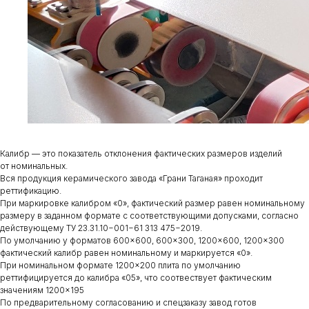
Калибр — это показатель отклонения фактических размеров изделий
от номинальных.
Вся продукция керамического завода «Грани Таганая» проходит
реттификацию.
При маркировке калибром «0», фактический размер равен номинальному
размеру в заданном формате с соответствующими допусками, согласно
действующему ТУ 23.31.10−001−61 313 475−2019.
По умолчанию у форматов 600×600, 600×300, 1200×600, 1200×300
фактический калибр равен номинальному и маркируется «0».
При номинальном формате 1200×200 плита по умолчанию
реттифицируется до калибра «05», что соотвествует фактическим
значениям 1200×195
По предварительному согласованию и спецзаказу завод готов