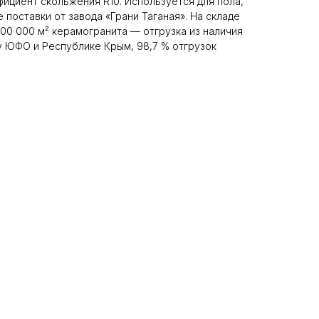
ффициент скольжения R10. Используется для пола,
е поставки от завода «Грани Таганая». На складе
100 000 м² керамогранита — отгрузка из наличия
му ЮФО и Республике Крым, 98,7 % отгрузок