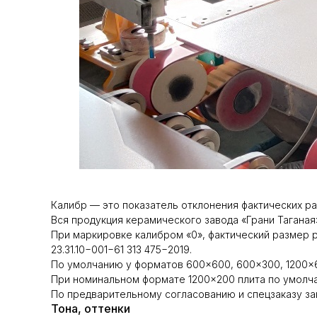
Калибр — это показатель отклонения фактических р
Вся продукция керамического завода «Грани Таганая
При маркировке калибром «0», фактический размер
23.31.10−001−61 313 475−2019.
По умолчанию у форматов 600×600, 600×300, 1200×6
При номинальном формате 1200×200 плита по умолча
По предварительному согласованию и спецзаказу за
Тона, оттенки