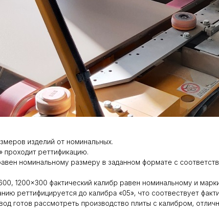
азмеров изделий от номинальных.
» проходит реттификацию.
 равен номинальному размеру в заданном формате с соответс
00, 1200×300 фактический калибр равен номинальному и марки
нию реттифицируется до калибра «05», что соотвествует факт
вод готов рассмотреть производство плиты с калибром, отлич