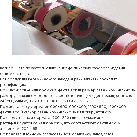
Калибр — это показатель отклонения фактических размеров изделий
от номинальных.
Вся продукция керамического завода «Грани Таганая» проходит
реттификацию.
При маркировке калибром «0», фактический размер равен номинальному
размеру в заданном формате с соответствующими допусками, согласно
действующему ТУ 23.31.10−001−61 313 475−2019.
По умолчанию у форматов 600×600, 600×300, 1200×600, 1200×300
фактический калибр равен номинальному и маркируется «0».
При номинальном формате 1200×200 плита по умолчанию
реттифицируется до калибра «05», что соотвествует фактическим
значениям 1200×195
По предварительному согласованию и спецзаказу завод готов