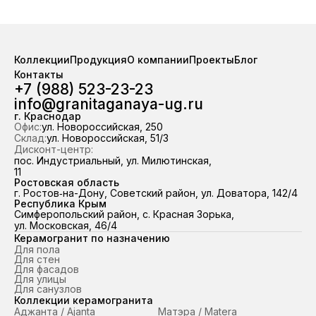
завода «Грани Таганая». На складе
Прямые поставки от завод
стабильно в наличии свыше 100 000
Таганая». На складе стаби
м² керамогранита — отгрузка из
наличии свыше 100 00
наличия за 2 часа. Работаем по
керамогранита — отгруз
Коллекции
Продукция
О компании
Проекты
Блог
всему ЮФО и Республике Крым,
наличия за 2 часа. Работ
Контакты
98,7 % отгрузок выполняем точно в
всему ЮФО и Республике
+7 (988) 523-23-23
срок.
98,7 % отгрузок выполняем
info@granitaganaya-ug.ru
срок.
г. Краснодар
Офис:
ул. Новороссийская, 250
Склад:
ул. Новороссийская, 51/3
Дисконт-центр:
пос. Индустриальный, ул. Милютинская,
11
Ростовская область
г. Ростов‑на-Дону, Советский район, ул. Доватора, 142/4
Республика Крым
Симферопольский район, с. Красная Зорька,
ул. Московская, 46/4
Керамогранит по назначению
Для пола
Для стен
Для фасадов
Для улицы
Для санузлов
Коллекции керамогранита
Аджанта / Ajanta
Матэра / Matera