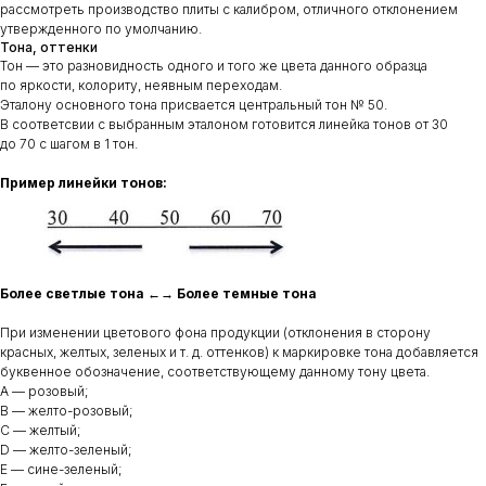
рассмотреть производство плиты с калибром, отличного отклонением
утвержденного по умолчанию.
Тона, оттенки
Тон — это разновидность одного и того же цвета данного образца
по яркости, колориту, неявным переходам.
Эталону основного тона присвается центральный тон № 50.
В соответсвии с выбранным эталоном готовится линейка тонов от 30
до 70 с шагом в 1 тон.
Пример линейки тонов:
Более светлые тона ←→ Более темные тона
При изменении цветового фона продукции (отклонения в сторону
красных, желтых, зеленых и т. д. оттенков) к маркировке тона добавляется
буквенное обозначение, соответствующему данному тону цвета.
A — розовый;
B — желто-розовый;
С — желтый;
D — желто-зеленый;
E — сине-зеленый;