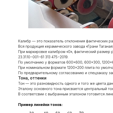
Калибр — это показатель отклонения фактических р
Вся продукция керамического завода «Грани Таганая
При маркировке калибром «0», фактический размер
23.31.10−001−61 313 475−2019.
По умолчанию у форматов 600×600, 600×300, 1200×6
При номинальном формате 1200×200 плита по умолча
По предварительному согласованию и спецзаказу за
Тона, оттенки
Тон — это разновидность одного и того же цвета да
Эталону основного тона присвается центральный то
В соответсвии с выбранным эталоном готовится линей
Пример линейки тонов: