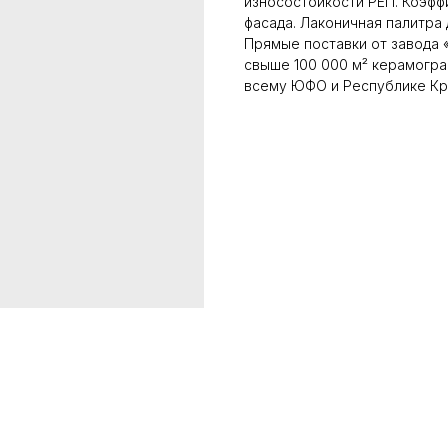
износостойкости PEI I. Коэф
фасада. Лаконичная палитра
Прямые поставки от завода «
свыше 100 000 м² керамогран
всему ЮФО и Республике Кры