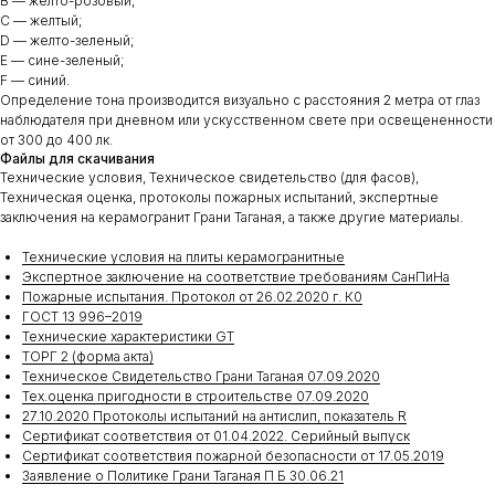
B — желто-розовый;
С — желтый;
D — желто-зеленый;
E — сине-зеленый;
F — синий.
Определение тона производится визуально с расстояния 2 метра от глаз
наблюдателя при дневном или ускусственном свете при освещененности
от 300 до 400 лк.
Файлы для скачивания
Технические условия, Техническое свидетельство (для фасов),
Техническая оценка, протоколы пожарных испытаний, экспертные
заключения на керамогранит Грани Таганая, а также другие материалы.
Технические условия на плиты керамогранитные
Экспертное заключение на соответствие требованиям СанПиНа
Пожарные испытания. Протокол от 26.02.2020 г. К0
ГОСТ 13 996–2019
Технические характеристики GT
ТОРГ 2 (форма акта)
Техническое Свидетельство Грани Таганая 07.09.2020
Тех.оценка пригодности в строительстве 07.09.2020
27.10.2020 Протоколы испытаний на антислип, показатель R
Сертификат соответствия от 01.04.2022. Серийный выпуск
Сертификат соответствия пожарной безопасности от 17.05.2019
Заявление о Политике Грани Таганая П Б 30.06.21