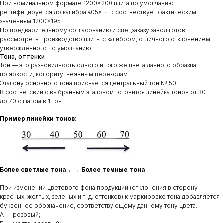
При номинальном формате 1200×200 плита по умолчанию
реттифицируется до калибра «05», что соотвествует фактическим
значениям 1200×195
По предварительному согласованию и спецзаказу завод готов
рассмотреть производство плиты с калибром, отличного отклонением
утвержденного по умолчанию.
Тона, оттенки
Тон — это разновидность одного и того же цвета данного образца
по яркости, колориту, неявным переходам.
Эталону основного тона присвается центральный тон № 50.
В соответсвии с выбранным эталоном готовится линейка тонов от 30
до 70 с шагом в 1 тон.
Пример линейки тонов:
Более светлые тона ←→ Более темные тона
При изменении цветового фона продукции (отклонения в сторону
красных, желтых, зеленых и т. д. оттенков) к маркировке тона добавляется
буквенное обозначение, соответствующему данному тону цвета.
A — розовый;