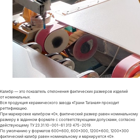
Калибр — это показатель отклонения фактических размеров изделий
от номинальных.
Вся продукция керамического завода «Грани Таганая» проходит
реттификацию.
При маркировке калибром «0», фактический размер равен номинальному
размеру в заданном формате с соответствующими допусками, согласно
действующему ТУ 23.31.10−001−61 313 475−2019.
По умолчанию у форматов 600×600, 600×300, 1200×600, 1200×300
фактический калибр равен номинальному и маркируется «0».