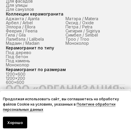
Для фасадов
Для улицы
Для санузлов
Коллекции керамогранита
Аджанта / Ajanta
Матэра / Matera
Арбел / Arbel
Оксид / Oxide
Эллора / Ellora
Петра / Petra
Феерия / Feeria
Сигирия / Sigiriya
Гила / Gila
Симбел / Simbel
Лалибэла / Lalibela
Троо / Troo
Мадаин / Madain
Моноколор
Керамогранит по типу
Под дерево
Под бетон
Под камень
Моноколор
Керамогранит по размерам
1200x600
1200x200
600x600
ТМ «Грани Таганая» в Краснодаре и Крыму / ЮФО
Продолжая использовать сайт, вы соглашаетесь на обработку
© 2026
Добавить в заказ
файлов Cookie на условиях, указанных в
Политике обработки
ООО "ОРГАНИЗАЦИЯ" ИНН 2312279552, КПП 231201001
персональных данных
Политика конфиденциальности
Согласие на обработку персональных данных
Разработка сайта — iStarWeb.ru
Хорошо
Продукция
Проекты
О компании
Контакты