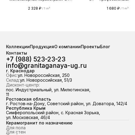
для фасадных и интерьерных
керамогранита для фасадов
2 328
₽
1 680
₽
/
1 m²
/
1 m²
решений. Класс износостойкости PEI
износостойкости PEI I
I. Коэффициент скольжения R10.
Коэффициент скольжения
Подходит для стен и фасада. Прямые
Предназначен для пола, сте
поставки от завода «Грани Таганая».
и улицы. Прямые поставки о
На складе стабильно в наличии
«Грани Таганая». На складе 
свыше 100 000 м² керамогранита —
в наличии свыше 100 0
отгрузка из наличия за 2 часа.
керамогранита — отгруз
Коллекции
Продукция
О компании
Проекты
Блог
Работаем по всему ЮФО и
наличия за 2 часа. Работ
Контакты
Республике Крым, 98,7 % отгрузок
всему ЮФО и Республике
+7 (988) 523-23-23
выполняем точно в срок.
98,7 % отгрузок выполняем
info@granitaganaya-ug.ru
срок.
г. Краснодар
Офис:
ул. Новороссийская, 250
Склад:
ул. Новороссийская, 51/3
Дисконт-центр:
пос. Индустриальный, ул. Милютинская,
11
Ростовская область
г. Ростов‑на-Дону, Советский район, ул. Доватора, 142/4
Республика Крым
Симферопольский район, с. Красная Зорька,
ул. Московская, 46/4
Керамогранит по назначению
Для пола
Для стен