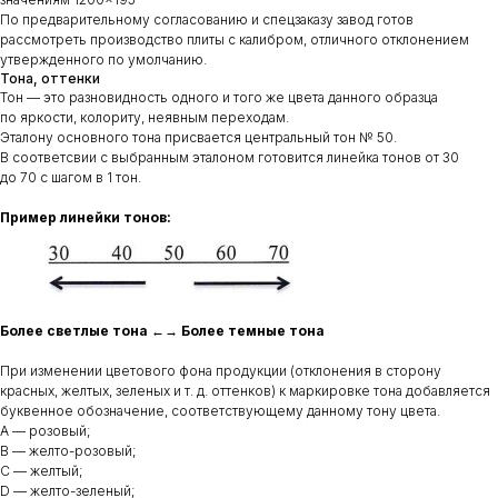
По предварительному согласованию и спецзаказу завод готов
рассмотреть производство плиты с калибром, отличного отклонением
утвержденного по умолчанию.
Тона, оттенки
Тон — это разновидность одного и того же цвета данного образца
по яркости, колориту, неявным переходам.
Эталону основного тона присвается центральный тон № 50.
В соответсвии с выбранным эталоном готовится линейка тонов от 30
до 70 с шагом в 1 тон.
Пример линейки тонов:
Более светлые тона ←→ Более темные тона
При изменении цветового фона продукции (отклонения в сторону
красных, желтых, зеленых и т. д. оттенков) к маркировке тона добавляется
буквенное обозначение, соответствующему данному тону цвета.
A — розовый;
B — желто-розовый;
С — желтый;
D — желто-зеленый;