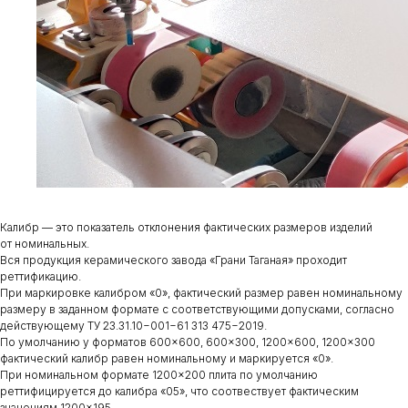
Калибр — это показатель отклонения фактических размеров изделий
от номинальных.
Вся продукция керамического завода «Грани Таганая» проходит
реттификацию.
При маркировке калибром «0», фактический размер равен номинальному
размеру в заданном формате с соответствующими допусками, согласно
действующему ТУ 23.31.10−001−61 313 475−2019.
По умолчанию у форматов 600×600, 600×300, 1200×600, 1200×300
фактический калибр равен номинальному и маркируется «0».
При номинальном формате 1200×200 плита по умолчанию
реттифицируется до калибра «05», что соотвествует фактическим
значениям 1200×195