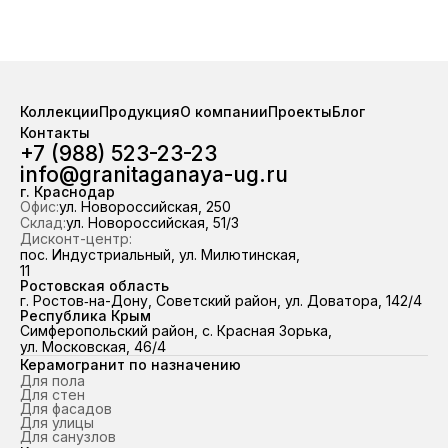
Коэффициент скольжения R10.
IV. Коэффициент скольжен
Используется для пола, стен, фасада
Используется для пола, сте
и улицы. Прямые поставки от завода
и улицы. Прямые поставки о
«Грани Таганая». На складе стабильно
«Грани Таганая». На складе 
в наличии свыше 100 000 м²
в наличии свыше 100 0
керамогранита — отгрузка из
керамогранита — отгруз
Коллекции
Продукция
О компании
Проекты
Блог
наличия за 2 часа. Работаем по
наличия за 2 часа. Работ
Контакты
всему ЮФО и Республике Крым,
всему ЮФО и Республике
+7 (988) 523-23-23
98,7 % отгрузок выполняем точно в
98,7 % отгрузок выполняем
info@granitaganaya-ug.ru
срок.
срок.
г. Краснодар
Офис:
ул. Новороссийская, 250
Склад:
ул. Новороссийская, 51/3
Дисконт-центр:
пос. Индустриальный, ул. Милютинская,
11
Ростовская область
г. Ростов‑на-Дону, Советский район, ул. Доватора, 142/4
Республика Крым
Симферопольский район, с. Красная Зорька,
ул. Московская, 46/4
Керамогранит по назначению
Для пола
Для стен
Для фасадов
Для улицы
Для санузлов